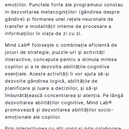
emoțiilor. Punctele forte ale programului constau
in dezvoltarea metacognițiilor (gândirea despre
gândire) și formarea unei rețele neuronale de
transfer a modalității interne de procesare a
informațiilor în viața de zi cu zi.
Mind Lab® folosește o combinație eficientă de
jocuri de strategie, puzzle-uri și activități
interactive, concepute pentru a stimula mintea
copiilor și a le dezvolta abilitățile cognitive
esențiale. Aceste activități îi vor ajuta să-și
dezvolte gândirea logică, abilitățile de
planificare și luare a deciziilor, și să-și
îmbunătățească concentrarea și atenția. Pe lângă
dezvoltarea abilităților cognitive, Mind Lab®
promovează și dezvoltarea abilităților socio-
emoționale ale copiilor.
Prin interacțiunea cu alți copii și prin colaborare