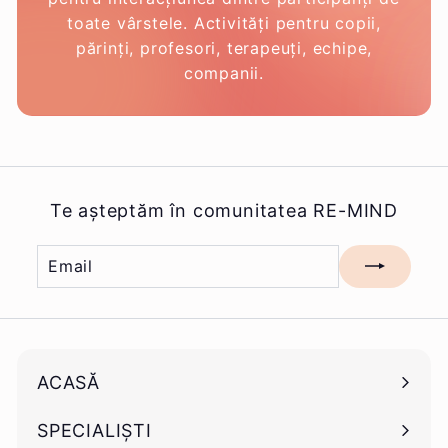
toate vârstele. Activități pentru copii,
părinți, profesori, terapeuți, echipe,
companii.
Te așteptăm în comunitatea RE-MIND
Email
Mă
înscriu
ACASĂ
SPECIALIȘTI
Deschide