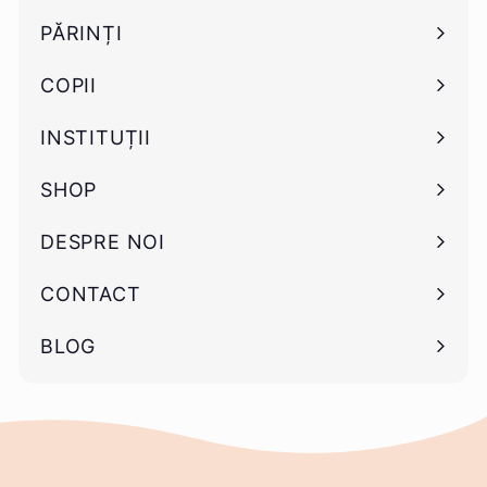
submeniu
PĂRINȚI
Deschide
submeniu
COPII
Deschide
submeniu
INSTITUȚII
Deschide
submeniu
SHOP
Deschide
submeniu
DESPRE NOI
CONTACT
BLOG