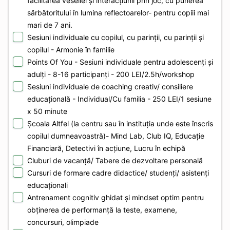
facilitarea veseliei și interacțiunii prin joc, cu punerea
sărbătoritului în lumina reflectoarelor- pentru copiii mai
mari de 7 ani.
Sesiuni individuale cu copilul, cu parinții, cu parinții și
copilul - Armonie în familie
Points Of You - Sesiuni individuale pentru adolescenți și
adulți - 8-16 participanți - 200 LEI/2.5h/workshop
Sesiuni individuale de coaching creativ/ consiliere
educațională - Individual/Cu familia - 250 LEI/1 sesiune
x 50 minute
Școala Altfel (la centru sau în instituția unde este înscris
copilul dumneavoastră)- Mind Lab, Club IQ, Educație
Financiară, Detectivi în acțiune, Lucru în echipă
Cluburi de vacanță/ Tabere de dezvoltare personală
Cursuri de formare cadre didactice/ studenți/ asistenți
educaționali
Antrenament cognitiv ghidat și mindset optim pentru
obținerea de performanță la teste, examene,
concursuri, olimpiade