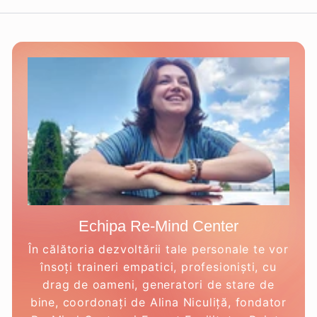
Echipa Re-Mind Center
În călătoria dezvoltării tale personale te vor
însoți traineri empatici, profesioniști, cu
drag de oameni, generatori de stare de
bine, coordonați de Alina Niculiță, fondator