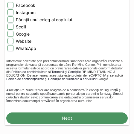
Facebook
Instagram
Părinții unui coleg al copilului
Școlii
Google
Website
WhatsApp
Informațiile colectate prin prezentul formular sunt necesare organizării eficiente a
programelor de vacanță coordonate de către Re-Mind Center. Prin completarea
acestui formular ești de acord cu prelucrarea datelor personale conform detaliilor
din
Politica de confidețialitate
și
Termenii și Condițiile
RE-MIND TRAINING &
EDUCATION. De asemenea, acest site este protejat de reCAPTCHA și se aplică
Politica de confidențialitate
și
Condițiile de furnizare a serviciilor
Google.
Asociația Re-Mind Center are obligaţia de a administra în condiţii de siguranţă şi
numai pentru scopurile specificate datele personale pe care ni le furnizaţi. Scopul
colectării datelor este: comunicarea eficientă pentru organizarea serviciilor,
întocmirea documenției prevăzută în organizarea cursurilor.
Next