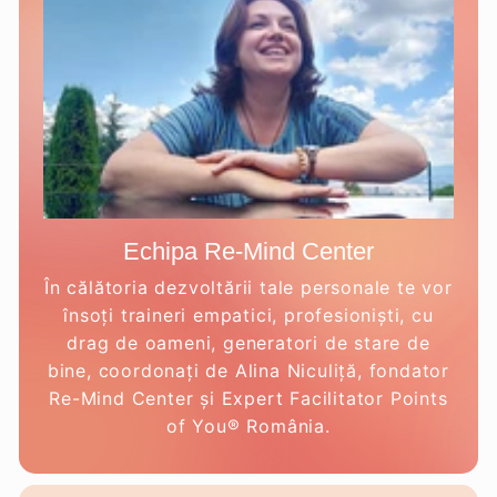
Echipa Re-Mind Center
În călătoria dezvoltării tale personale te vor
însoți traineri empatici, profesioniști, cu
drag de oameni, generatori de stare de
bine, coordonați de Alina Niculiță, fondator
Re-Mind Center și Expert Facilitator Points
of You® România.