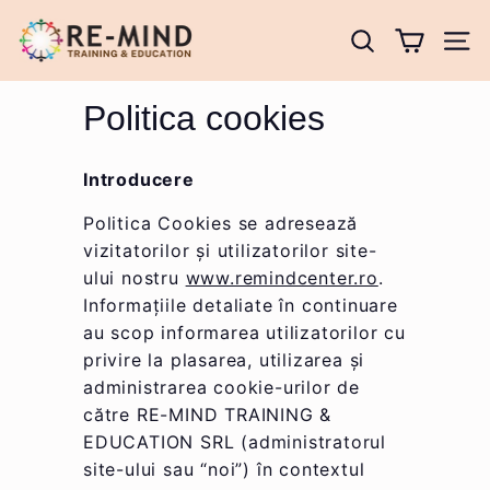
Salt
R
la
e
CE AI DORI 
CĂU
conținut
-
Politica cookies
M
i
n
Introducere
d
Politica Cookies se adresează
C
vizitatorilor și utilizatorilor site-
e
ului nostru
www.remindcenter.ro
.
n
Informațiile detaliate în continuare
t
au scop informarea utilizatorilor cu
e
privire la plasarea, utilizarea și
administrarea cookie-urilor de
r
către RE-MIND TRAINING &
EDUCATION SRL (administratorul
site-ului sau “noi”) în contextul