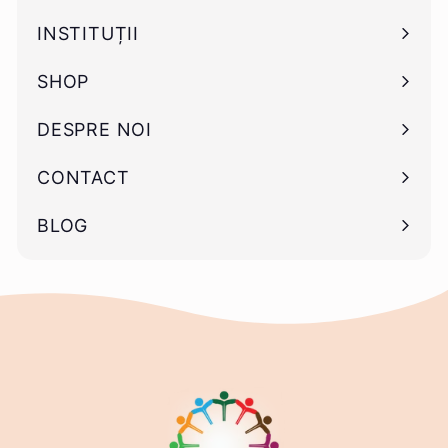
submeniu
INSTITUȚII
Deschide
submeniu
SHOP
Deschide
submeniu
DESPRE NOI
CONTACT
BLOG