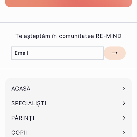
Te așteptăm în comunitatea RE-MIND
Email
Mă
înscriu
ACASĂ
SPECIALIȘTI
Deschide
submeniu
PĂRINȚI
Deschide
submeniu
COPII
Deschide