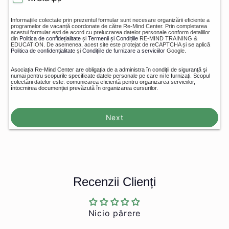
Informațiile colectate prin prezentul formular sunt necesare organizării eficiente a
programelor de vacanță coordonate de către Re-Mind Center. Prin completarea
acestui formular ești de acord cu prelucrarea datelor personale conform detaliilor
din
Politica de confidețialitate
și
Termenii și Condițiile
RE-MIND TRAINING &
EDUCATION. De asemenea, acest site este protejat de reCAPTCHA și se aplică
Politica de confidențialitate
și
Condițiile de furnizare a serviciilor
Google.
Asociația Re-Mind Center are obligaţia de a administra în condiţii de siguranţă şi
numai pentru scopurile specificate datele personale pe care ni le furnizaţi. Scopul
colectării datelor este: comunicarea eficientă pentru organizarea serviciilor,
întocmirea documenției prevăzută în organizarea cursurilor.
Next
Recenzii Clienți
Nicio părere