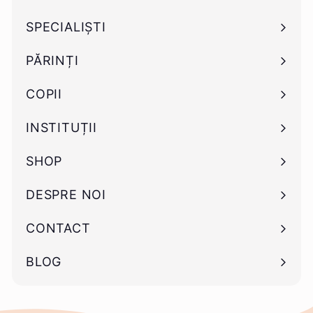
SPECIALIȘTI
Deschide
submeniu
PĂRINȚI
Deschide
submeniu
COPII
Deschide
submeniu
INSTITUȚII
Deschide
submeniu
SHOP
Deschide
submeniu
DESPRE NOI
CONTACT
BLOG