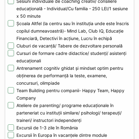
Sesiuni individuale de coaching creativ/ consiliere
educațională - Individual/Cu familia - 250 LEI/1 sesiune
x 50 minute
Școala Altfel (la centru sau în instituția unde este înscris
copilul dumneavoastră)- Mind Lab, Club IQ, Educație
Financiară, Detectivi în acțiune, Lucru în echipă
Cluburi de vacanță/ Tabere de dezvoltare personală
Cursuri de formare cadre didactice/ studenți/ asistenți
educaționali
Antrenament cognitiv ghidat și mindset optim pentru
obținerea de performanță la teste, examene,
concursuri, olimpiade
Team Building pentru companii- Happy Team, Happy
Company
Ateliere de parenting/ programe educaționale în
parteneriat cu instituții similare/ psihologi/ terapeuți/
traineri/ instructori independenți
Excursii de 1-3 zile în România
Excursii în Europa în vacanțele dintre module