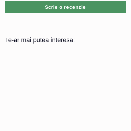
Scrie o recenzie
Te-ar mai putea interesa:
Cercul Siguranței
1
1.500
00 lei
.