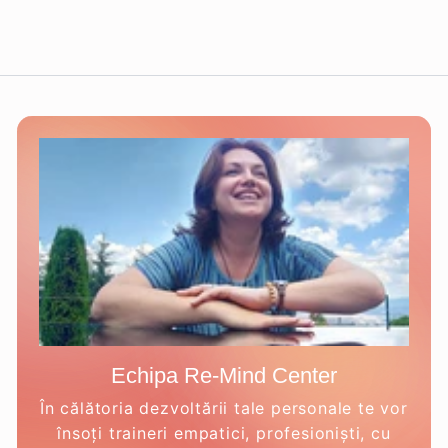
5
0
0
,
0
0
l
e
i
Echipa Re-Mind Center
În călătoria dezvoltării tale personale te vor
însoți traineri empatici, profesioniști, cu