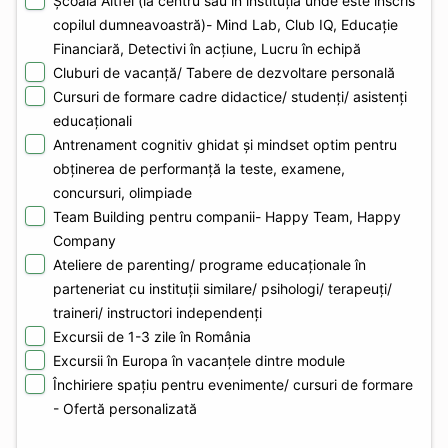
Școala Altfel (la centru sau în instituția unde este înscris
copilul dumneavoastră)- Mind Lab, Club IQ, Educație
Financiară, Detectivi în acțiune, Lucru în echipă
Cluburi de vacanță/ Tabere de dezvoltare personală
Cursuri de formare cadre didactice/ studenți/ asistenți
educaționali
Antrenament cognitiv ghidat și mindset optim pentru
obținerea de performanță la teste, examene,
concursuri, olimpiade
Team Building pentru companii- Happy Team, Happy
Company
Ateliere de parenting/ programe educaționale în
parteneriat cu instituții similare/ psihologi/ terapeuți/
traineri/ instructori independenți
Excursii de 1-3 zile în România
Excursii în Europa în vacanțele dintre module
Închiriere spațiu pentru evenimente/ cursuri de formare
- Ofertă personalizată