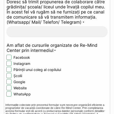
Doresc să trimit propunerea de colaborare către
grădinița/ școala/ liceul unde învață copilul meu.
În acest fel vă rugăm să ne furnizați pe ce canal
de comunicare să vă transmitem informația.
(Whatsapp/ Mail/ Telefon/ Telegram)
*
Am aflat de cursurile organizate de Re-Mind
Center prin intermediul
*
Facebook
Instagram
Părinții unui coleg al copilului
Școlii
Google
Website
WhatsApp
Informațiile colectate prin prezentul formular sunt necesare organizării eficiente a
programelor de vacanță coordonate de către Re-Mind Center. Prin completarea
acestui formular ești de acord cu prelucrarea datelor personale conform detaliilor