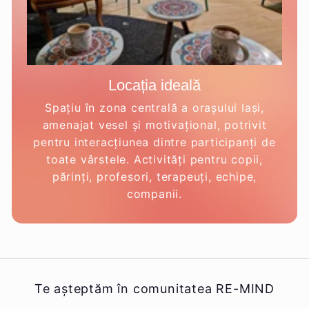
Locația ideală
Spațiu în zona centrală a orașului Iași,
amenajat vesel și motivațional, potrivit
pentru interacțiunea dintre participanți de
toate vârstele. Activități pentru copii,
părinți, profesori, terapeuți, echipe,
companii.
Te așteptăm în comunitatea RE-MIND