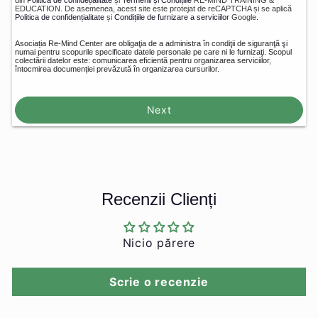
din
Politica de confidețialitate
și
Termenii și Condițiile
RE-MIND TRAINING &
EDUCATION. De asemenea, acest site este protejat de reCAPTCHA și se aplică
Politica de confidențialitate
și
Condițiile de furnizare a serviciilor
Google.
Asociația Re-Mind Center are obligaţia de a administra în condiţii de siguranţă şi
numai pentru scopurile specificate datele personale pe care ni le furnizaţi. Scopul
colectării datelor este: comunicarea eficientă pentru organizarea serviciilor,
întocmirea documenției prevăzută în organizarea cursurilor.
Next
Recenzii Clienți
Nicio părere
Scrie o recenzie