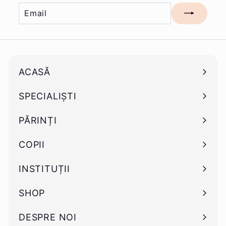
Email
Mă
înscriu
ACASĂ
SPECIALIȘTI
Deschide
submeniu
PĂRINȚI
Deschide
submeniu
COPII
Deschide
submeniu
INSTITUȚII
Deschide
submeniu
SHOP
Deschide
submeniu
DESPRE NOI