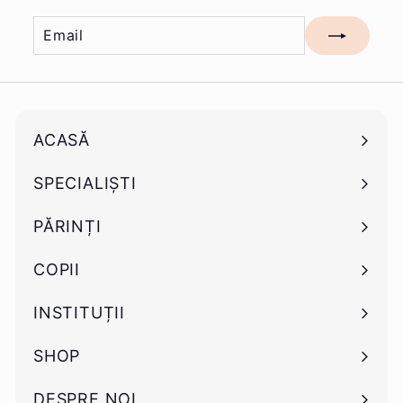
Email
Mă
înscriu
ACASĂ
SPECIALIȘTI
Deschide
submeniu
PĂRINȚI
Deschide
submeniu
COPII
Deschide
submeniu
INSTITUȚII
Deschide
submeniu
SHOP
Deschide
submeniu
DESPRE NOI