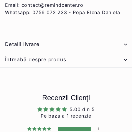
Email: contact@remindcenter.ro
Whatsapp: 0756 072 233 - Popa Elena Daniela
Detalii livrare
Întreabă despre produs
Nume și prenume
*
Recenzii Clienți
Email
*
5.00 din 5
Pe baza a 1 recenzie
1
Număr de telefon