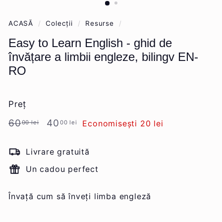
ACASĂ
/
Colecții
/
Resurse
/
Easy to Learn English - ghid de
învățare a limbii engleze, bilingv EN-
RO
Preț
Preț
Preț
60,00
40,00
60
40
Economisești 20 lei
00 lei
00 lei
normal
redus
lei
lei
Livrare gratuită
Un cadou perfect
Învață cum să înveți limba engleză