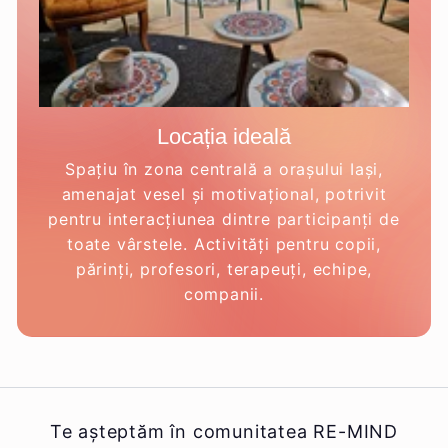
Locația ideală
Spațiu în zona centrală a orașului Iași,
amenajat vesel și motivațional, potrivit
pentru interacțiunea dintre participanți de
toate vârstele. Activități pentru copii,
părinți, profesori, terapeuți, echipe,
companii.
Te așteptăm în comunitatea RE-MIND