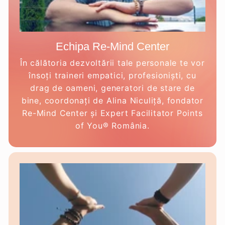
Echipa Re-Mind Center
În călătoria dezvoltării tale personale te vor
însoți traineri empatici, profesioniști, cu
drag de oameni, generatori de stare de
bine, coordonați de Alina Niculiță, fondator
Re-Mind Center și Expert Facilitator Points
of You® România.